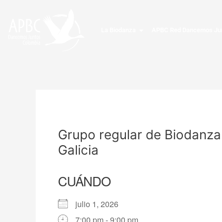
Ir
al
contenido
La Biodanza
APBC Red Dancemos Ju
Grupo regular de Biodanza
Galicia
CUÁNDO
julio 1, 2026
7:00 pm - 9:00 pm