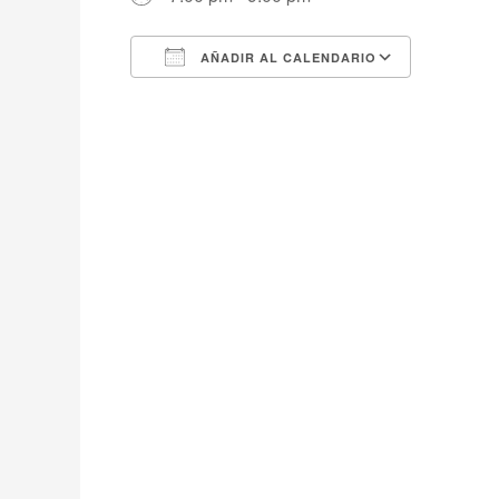
AÑADIR AL CALENDARIO
Descargar ICS
Google Calendar
iCalendar
Office 365
Outlook Live