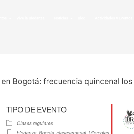
ntos
Vive la Biodanza
Noticias
Blog
Actividades y Eventos
 en Bogotá: frecuencia quincenal los
TIPO DE EVENTO
Clases regulares
biodanza
,
Bogota
,
clasesemanal
,
Miercoles