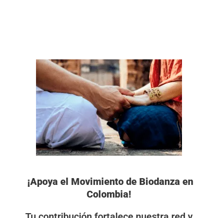
Ir
al
contenido
¡Apoya el Movimiento de Biodanza en
Colombia!
Tu contribución fortalece nuestra red y