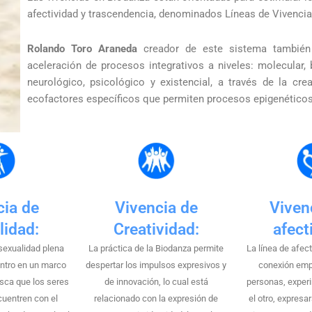
afectividad y trascendencia, denominados Líneas de Vivencia
Rolando Toro Araneda
creador de este sistema también
aceleración de procesos integrativos a niveles: molecular, 
neurológico, psicológico y existencial, a través de la c
ecofactores específicos que permiten procesos epigenético
cia de
Vivencia de
Viven
lidad:
Creatividad:
afect
sexualidad plena
La práctica de la Biodanza permite
La línea de afec
ntro en un marco
despertar los impulsos expresivos y
conexión emp
usca que los seres
de innovación, lo cual está
personas, experi
uentren con el
relacionado con la expresión de
el otro, expres