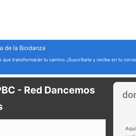
ntos
Vive la Biodanza
Noticias
Blog
Actividades y Eventos
a de la Biodanza
 que transformarán tu camino. ¡Suscríbete y recibe en tu corre
APBC - Red Dancemos
do
s
Aqui