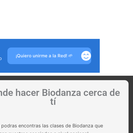
Contáctenos
¡Quiero unirme a la Red! 🌱
o
nde hacer Biodanza cerca de
tí
 podras encontras las clases de Biodanza que