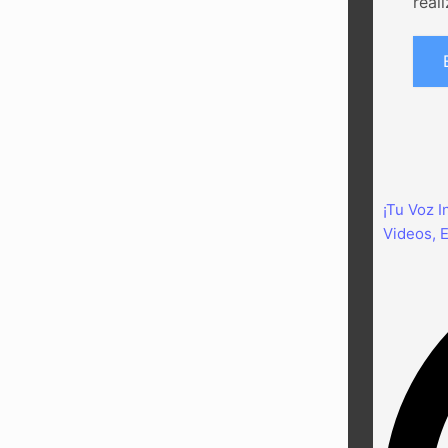
real
¡Tu Voz I
Videos, E