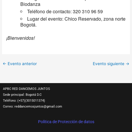
Biodanza
Teléfono de contacto: 320 310 96 59
Lugar del evento: Chico Reservado, zona norte
Bogotá.
¡Bienvenidos!
←
Evento anterior
Evento siguiente
→
APBC RED DANCEMOS JUNTOS
Sede principal: Bogotá D.C
Teléfono: (+57)(3015011374)
Correo:
reddancemosjuntos@gmail.com
Política de Protección de datos