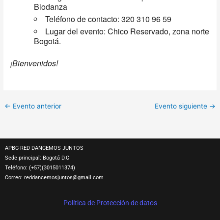
Biodanza
Teléfono de contacto: 320 310 96 59
Lugar del evento: Chico Reservado, zona norte
Bogotá.
¡Bienvenidos!
←
Evento anterior
Evento siguiente
→
APBC RED DANCEMOS JUNTOS
Sede principal: Bogotá D.C
Teléfono: (+57)(3015011374)
Correo:
reddancemosjuntos@gmail.com
Política de Protección de datos